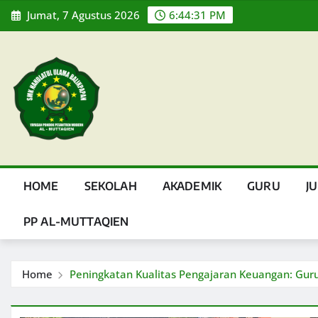
Skip
Jumat, 7 Agustus 2026
6:44:32 PM
to
content
HOME
SEKOLAH
AKADEMIK
GURU
J
PP AL-MUTTAQIEN
Home
Peningkatan Kualitas Pengajaran Keuangan: Gu